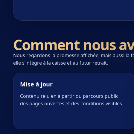
Comment nous avon
Nous regardons la promesse affichée, mais aussi la 
elle s’intègre à la caisse et au futur retrait.
Mise à jour
Contenu relu en à partir du parcours public,
des pages ouvertes et des conditions visibles.