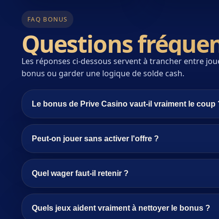
FAQ BONUS
Questions fréquen
Les réponses ci-dessous servent à trancher entre jou
bonus ou garder une logique de solde cash.
Le bonus de Prive Casino vaut-il vraiment le coup 
Peut-on jouer sans activer l'offre ?
Quel wager faut-il retenir ?
Quels jeux aident vraiment à nettoyer le bonus ?